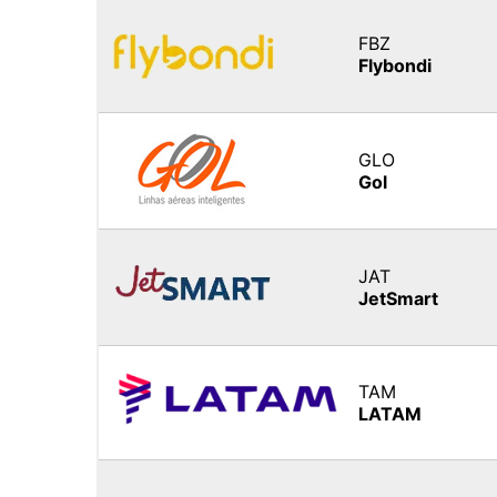
FBZ
Flybond
GLO
Gol
JAT
JetSmart
TAM
LATAM